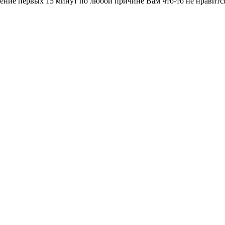
ение первых 15 минут по любой причине Вам что-то не нравится 