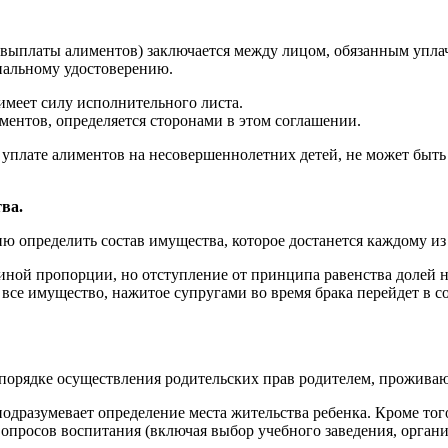
е выплаты алиментов) заключается между лицом, обязанным упла
иальному удостоверению.
имеет силу исполнительного листа.
ментов, определяется сторонами в этом соглашении.
уплате алиментов на несовершеннолетних детей, не может быть
ва.
 определить состав имущества, которое достанется каждому из н
 иной пропорции, но отступление от принципа равенства долей 
 все имущество, нажитое супругами во время брака перейдет в с
порядке осуществления родительских прав родителем, проживаю
подразумевает определение места жительства ребенка. Кроме то
просов воспитания (включая выбор учебного заведения, организ