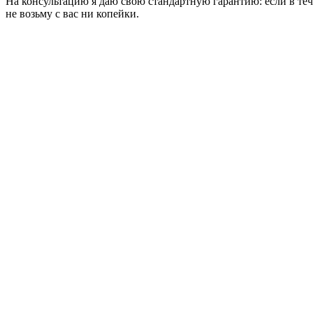
На консультацию я даю свою стандартную гарантию: если в теч
не возьму с вас ни копейки.