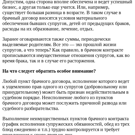
Допустим, одна сторона вполне обеспечена и ведет успешный
бизнес, а другая только еще учится. Или, например,
существует большая разница в возрасте. В таком случае в
брачный договор вносятся условия материального
обеспечения бывших супругов, детей от предыдущих браков,
расходы на их образование, лечение, отдых.
Заранее оговариваются также суммы, периодически
выделяемые родителям. Все это — эхо прошлой жизни
супругов, а что теперь? Как правило, в брачном контракте
прописываются имущественные отношения супругов, как во
время брака, так и в случае его расторжения.
На что следует обратить особое внимание?
Любой пункт брачного договора, исполнение которого ведет
к ущемлению прав одного из супругов (добровольному или
принудительному) может быть признан недействительным в
судебном порядке. Неисполнение любого из пунктов
брачного договора может послужить причиной развода или
судебного разбирательства.
Выполнение неимущественных пунктов брачного контракта
(график исполнения супружеских обязанностей, обед из трех
блюд ежедневно и т.п.) трудно контролируется и требует
привлечения к спору третьих лиц.