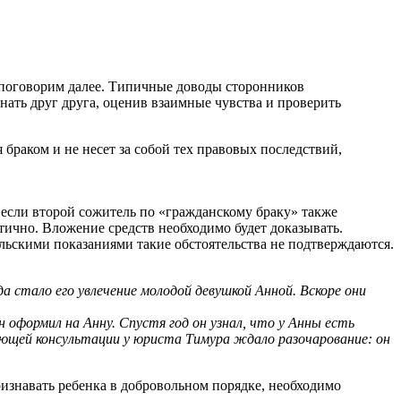
 поговорим далее. Типичные доводы сторонников
знать друг друга, оценив взаимные чувства и проверить
браком и не несет за собой тех правовых последствий,
 если второй сожитель по «гражданскому браку» также
тично. Вложение средств необходимо будет доказывать.
ельскими показаниями такие обстоятельства не подтверждаются.
да стало его увлечение молодой девушкой
Анной. Вскоре они
 оформил на Анну. Спустя год он узнал,
что у Анны есть
ющей консультации у
юриста Тимура ждало разочарование: он
ризнавать ребенка в добровольном порядке, необходимо