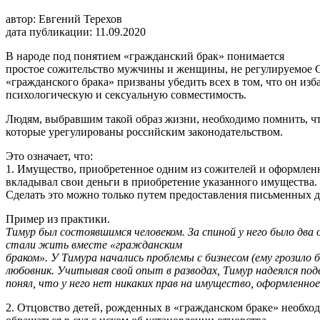
автор: Евгений Терехов
дата публикации: 11.09.2020
В народе под понятием «гражданский брак» понимается
простое сожительство мужчины и женщины, не регулируемое 
«гражданского брака» призваны убедить всех в том, что он изб
психологическую и сексуальную совместимость.
Людям, выбравшим такой образ жизни, необходимо помнить, что
которые урегулированы российским законодательством.
Это означает, что:
1. Имущество, приобретенное одним из сожителей и оформленно
вкладывал свои деньги в приобретение указанного имущества.
Сделать это можно только путем предоставления письменных до
Пример из практики.
Тимур был состоявшимся человеком. За спиной у него
было два 
стали жить вместе «гражданским
браком». У Тимура начались проблемы с бизнесом (ему
грозило 
любовник. Учитывая свой опыт в разво
дах, Тимур надеялся по
понял, что у него
нет никаких прав на имущество, оформленное
2. Отцовство детей, рожденных в «гражданском браке» необход