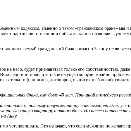
Семейным кодексом. Именно о таком «гражданском браке» мы и
авляет партнеров от излишних обязательств и позволяет лучше у
 так называемый гражданский брак согласно Закону не является 
е на него, будет признаваться только его собственностью, даже
 Впоследствии поделить такое имущество будет крайне проблема
казательств (например, договоров, выписок из банков), свидет
официальных брака, ему было 45 лет. Причиной
последнего разво
банкротство), поэтому новую квартиру и автомобиль «Лексус» он
делить указанную квартиру и ав
томобиль. Но после соответству
 на Анну.
имо устанавливать. Это означает, что если мужчина не желает п