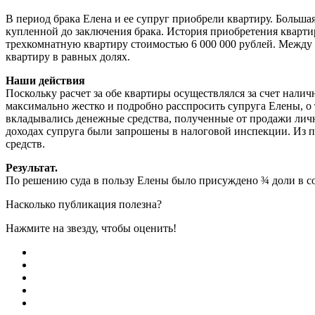
В период брака Елена и ее супруг приобрели квартиру. Больш
купленной до заключения брака. История приобретения кварти
трехкомнатную квартиру стоимостью 6 000 000 рублей. Между с
квартиру в равных долях.
Наши действия
Поскольку расчет за обе квартиры осуществлялся за счет налич
максимально жестко и подробно расспросить супруга Елены, о т
вкладывались денежные средства, полученные от продажи личн
доходах супруга были запрошены в налоговой инспекции. Из п
средств.
Результат.
По решению суда в пользу Елены было присуждено ¾ доли в с
Насколько публикация полезна?
Нажмите на звезду, чтобы оценить!