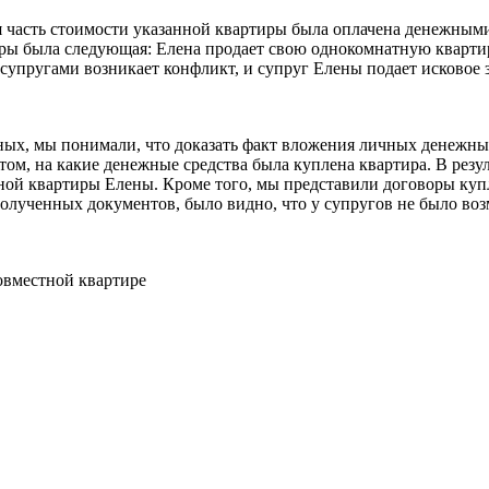
ая часть стоимости указанной квартиры была оплачена денежным
ры была следующая: Елена продает свою однокомнатную квартиру
упругами возникает конфликт, и супруг Елены подает исковое з
ных, мы понимали, что доказать факт вложения личных денежных 
ом, на какие денежные средства была куплена квартира. В резул
ой квартиры Елены. Кроме того, мы представили договоры купл
олученных документов, было видно, что у супругов не было воз
овместной квартире